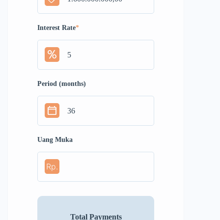
Interest Rate
*
Period (months)
Uang Muka
Rp.
Total Payments