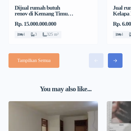
Dijual rumah butuh
Jual ru
renov di Kemang Timur,
Kelapa
Duren Tiga, Pancoran
Jeruk, 
Rp. 15.000.000.000
Rp. 6.0
4
3
325 m²
4
Tampilkan Semua
You may also like...