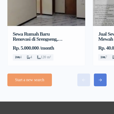
Sewa Rumah Baru
Jual S
Renovasi di Srengseng,
Mewah 
Kembangan, Jakarta
Rp. 5.000.000 /month
Rp. 40.
Barat
4
4
120 m²
7
Start a new search