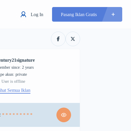
Log In
Pasang Iklan Gratis
entury21signature
ember since: 2 years
tipe akun: private
User is offline
ihat Semua Iklan
2
* * * * * * * * *