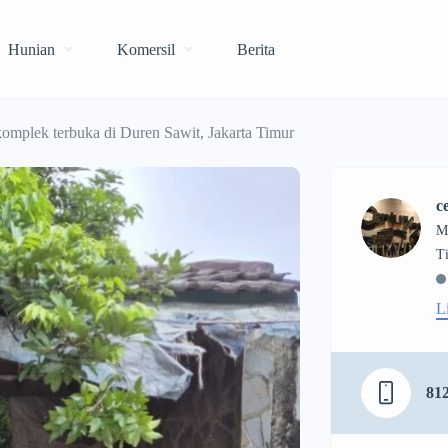
Hunian
Komersil
Berita
omplek terbuka di Duren Sawit, Jakarta Timur
c
M
L
81