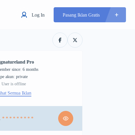
Log In
Pasang Iklan Gratis
ignatureland Pro
ember since: 6 months
tipe akun: private
User is offline
ihat Semua Iklan
1
* * * * * * * * *