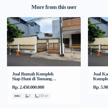
More from this user
Jual Rumah Komplek
Jual Ka
Siap Huni di Tomang
Komplek
grogol petamburan
Kemban
Rp. 2.450.000.000
Rp. 5.9
jakarta barat
4
3
150 m²