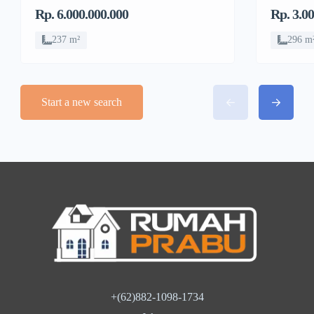
Pulo, Gambir
Jelamb
Rp. 6.000.000.000
Rp. 3.0
237 m²
296 m
Start a new search
+(62)882-1098-1734