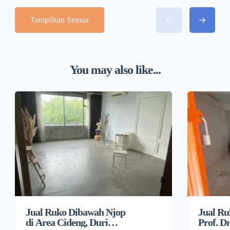
Tampilkan Semua
You may also like...
Jual Ruko Dibawah Njop
Jual Ru
di Area Cideng, Duri
Prof. Dr