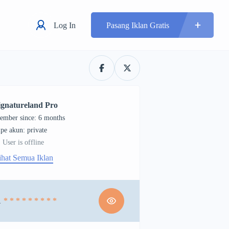
Log In
Pasang Iklan Gratis
ignatureland Pro
ember since: 6 months
tipe akun: private
User is offline
ihat Semua Iklan
1
* * * * * * * * *