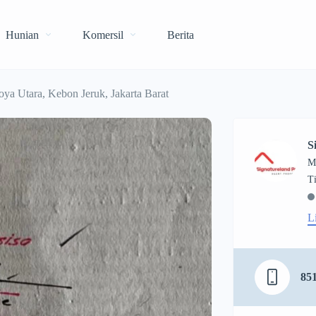
Hunian
Komersil
Berita
ya Utara, Kebon Jeruk, Jakarta Barat
S
M
L
85