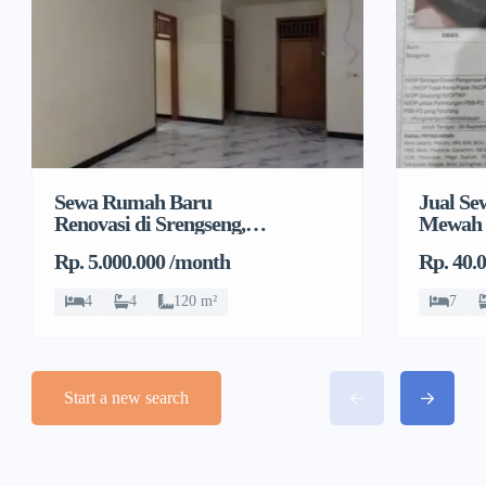
Sewa Rumah Baru
Jual S
Renovasi di Srengseng,
Mewah 
Kembangan, Jakarta
Rp. 5.000.000 /month
Rp. 40.
Barat
4
4
120 m²
7
Start a new search