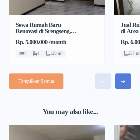
Sewa Rumah Baru
Jual Ru
Renovasi di Srengseng,
di Area
Kembangan, Jakarta
Pulo, G
Rp. 5.000.000 /month
Rp. 6.0
Barat
4
4
120 m²
237 m
Tampilkan Semua
You may also like...