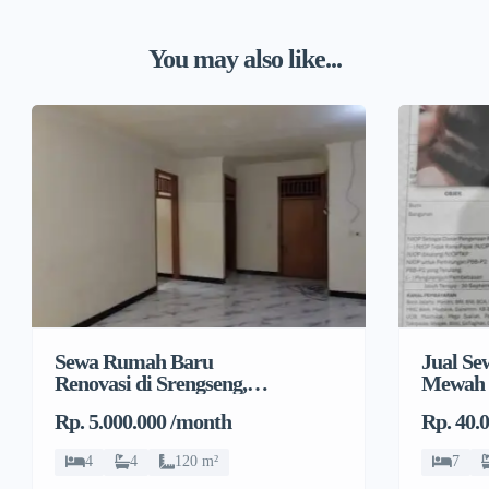
You may also like...
Sewa Rumah Baru
Jual S
Renovasi di Srengseng,
Mewah 
Kembangan, Jakarta
Rp. 5.000.000 /month
Rp. 40.
Barat
4
4
120 m²
7