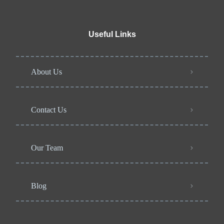
Useful Links
About Us
Contact Us
Our Team
Blog