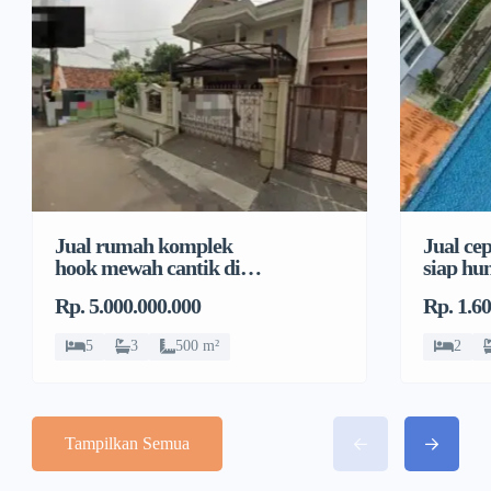
Jual rumah komplek
Jual ce
hook mewah cantik di
siap hu
Pondok Bambu, Duren
City, S
Rp. 5.000.000.000
Rp. 1.6
Sawit
5
3
500 m²
2
Tampilkan Semua