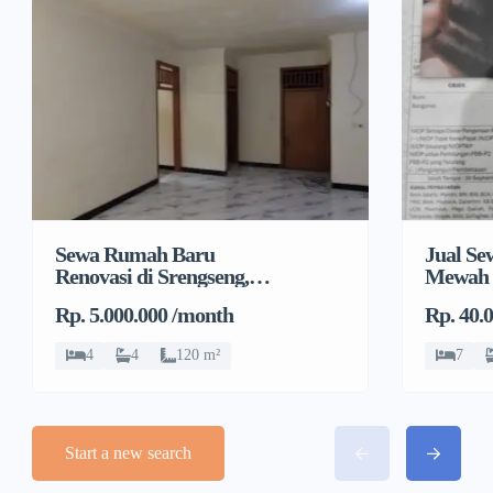
Sewa Rumah Baru
Jual S
Renovasi di Srengseng,
Mewah 
Kembangan, Jakarta
Rp. 5.000.000 /month
Rp. 40.
Barat
4
4
120 m²
7
Start a new search