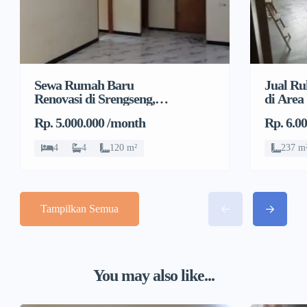
Sewa Rumah Baru
Jual Ru
Renovasi di Srengseng,
di Area
Kembangan, Jakarta
Pulo, G
Rp. 5.000.000 /month
Rp. 6.0
Barat
4
4
120 m²
237 m
Tampilkan Semua
You may also like...