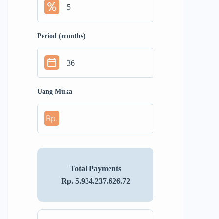
Period (months)
Uang Muka
Rp.
Total Payments
Rp. 5.934.237.626.72