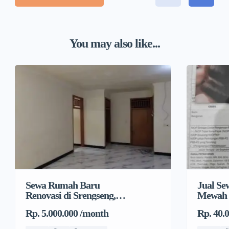
You may also like...
Sewa Rumah Baru
Jual S
Renovasi di Srengseng,
Mewah 
Kembangan, Jakarta
Rp. 5.000.000 /month
Rp. 40.
Barat