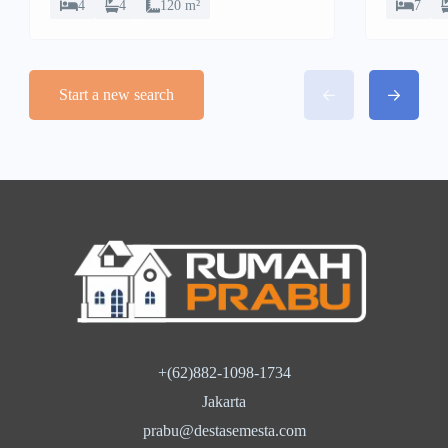
4
4
120 m²
7
Start a new search
+(62)882-1098-1734
Jakarta
prabu@destasemesta.com