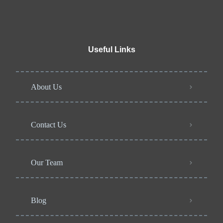
Useful Links
About Us
Contact Us
Our Team
Blog