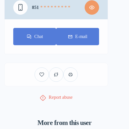
851
* * * * * * * * *
Chat
E-mail
Report abuse
More from this user