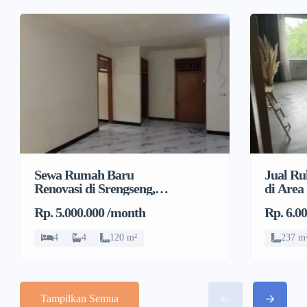
Sewa Rumah Baru
Jual Ru
Renovasi di Srengseng,
di Area
Kembangan, Jakarta
Pulo, G
Rp. 5.000.000 /month
Rp. 6.0
Barat
4
4
120 m²
237 m
Tampilkan Semua