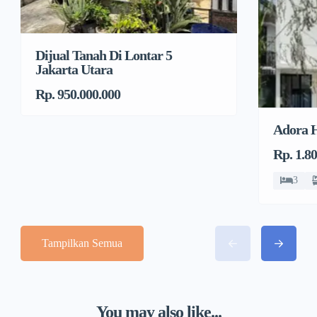
Dijual Tanah Di Lontar 5
Jakarta Utara
Rp. 950.000.000
Adora 
Rp. 1.8
3
Tampilkan Semua
You may also like...