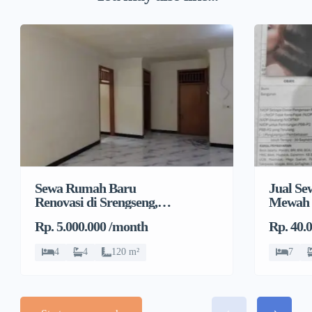
Sewa Rumah Baru
Jual S
Renovasi di Srengseng,
Mewah 
Kembangan, Jakarta
Rp. 5.000.000 /month
Rp. 40.
Barat
4
4
120 m²
7