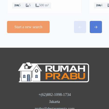
5
5
500 m²
4
Start a new search
+(62)882-1098-1734
Jakarta
prabu@destasemesta.com