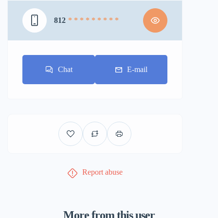
812
* * * * * * * * *
Chat
E-mail
Report abuse
More from this user