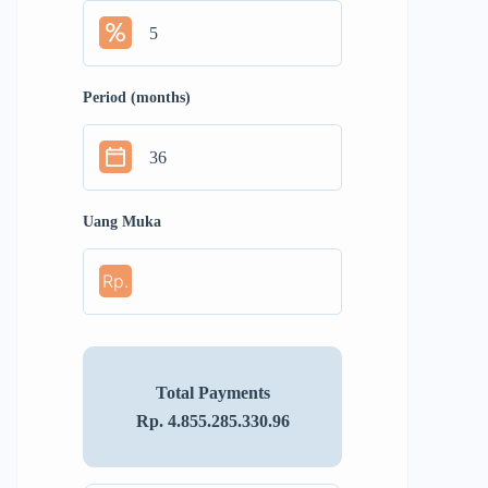
Period (months)
Uang Muka
Rp.
Total Payments
Rp. 4.855.285.330.96