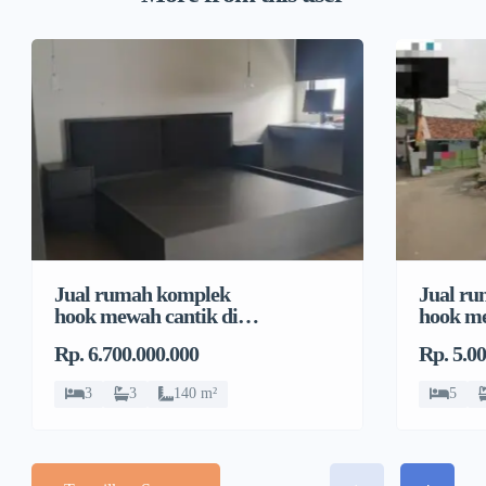
Jual rumah komplek
Jual r
hook mewah cantik di
hook me
Pondok Bambu, Duren
Pondok
Rp. 6.700.000.000
Rp. 5.0
Sawit
Sawit
3
3
140 m²
5