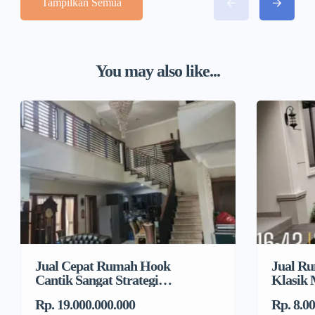
Tampilkan Semua
You may also like...
Jual Cepat Rumah Hook
Jual R
Cantik Sangat Strategis
Klasik 
di Mampang Prapatan
Pejaten
Rp. 19.000.000.000
Rp. 8.0