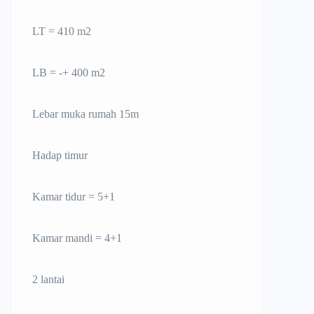
LT = 410 m2
LB = -+ 400 m2
Lebar muka rumah 15m
Hadap timur
Kamar tidur = 5+1
Kamar mandi = 4+1
2 lantai