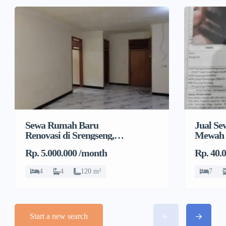
Sewa Rumah Baru
Jual S
Renovasi di Srengseng,
Mewah 
Kembangan, Jakarta
Rp. 5.000.000 /month
Rp. 40.
Barat
4
4
120 m²
7
Start a new search