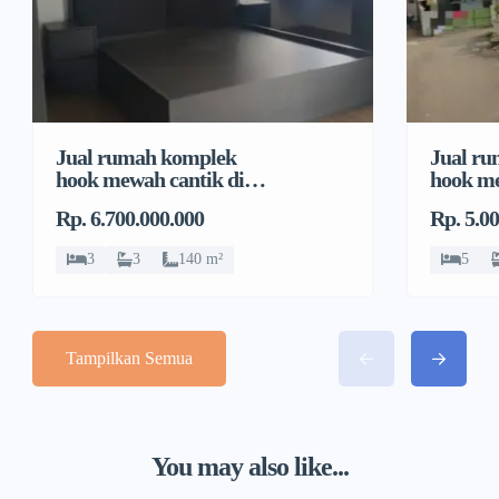
Jual rumah komplek
Jual r
hook mewah cantik di
hook me
Pondok Bambu, Duren
Pondok
Rp. 6.700.000.000
Rp. 5.0
Sawit
Sawit
3
3
140 m²
5
Tampilkan Semua
You may also like...