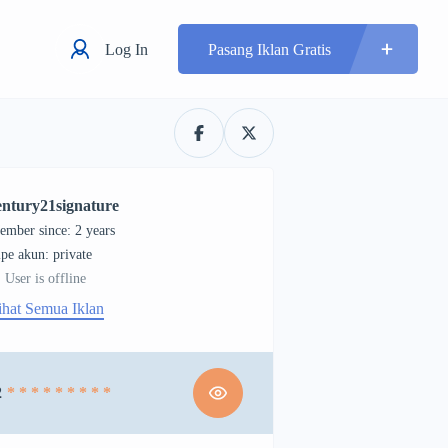
Log In
Pasang Iklan Gratis
entury21signature
ember since: 2 years
tipe akun: private
User is offline
ihat Semua Iklan
2
* * * * * * * * *