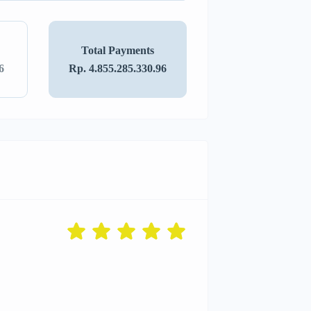
Total Payments
6
Rp. 4.855.285.330.96