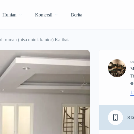
Hunian
Komersil
Berita
it rumah (bisa untuk kantor) Kalibata
c
M
L
81