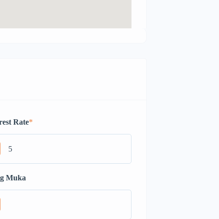
rest Rate
*
g Muka