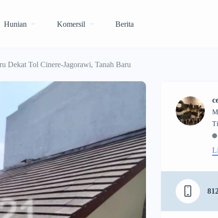
Hunian
Komersil
Berita
ru Dekat Tol Cinere-Jagorawi, Tanah Baru
c
M
L
81