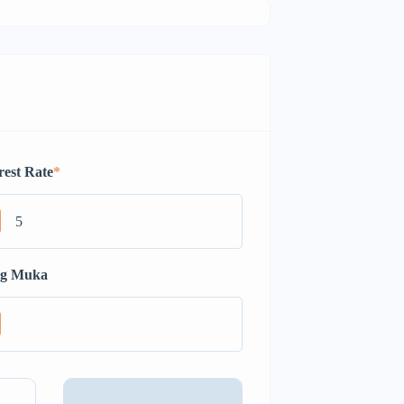
rest Rate
*
g Muka