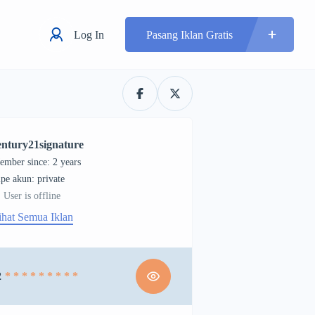
Log In
Pasang Iklan Gratis
entury21signature
ember since: 2 years
tipe akun: private
User is offline
ihat Semua Iklan
2
* * * * * * * * *