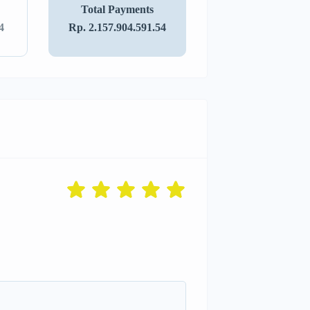
Total Payments
4
Rp. 2.157.904.591.54