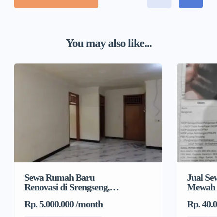
You may also like...
Sewa Rumah Baru
Jual S
Renovasi di Srengseng,
Mewah 
Kembangan, Jakarta
Rp. 5.000.000 /month
Rp. 40.
Barat