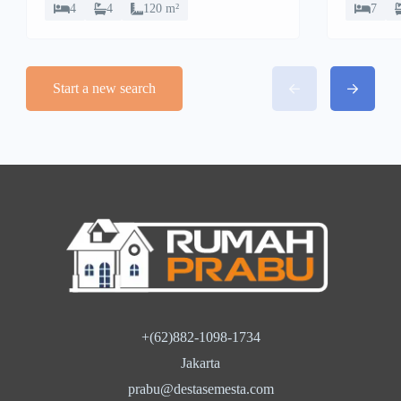
4
4
120 m²
7
Start a new search
+(62)882-1098-1734
Jakarta
prabu@destasemesta.com