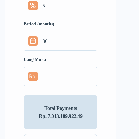
Period (months)
Uang Muka
Rp.
Total Payments
Rp. 7.013.189.922.49