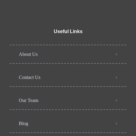
Useful Links
About Us
Contact Us
Our Team
Blog