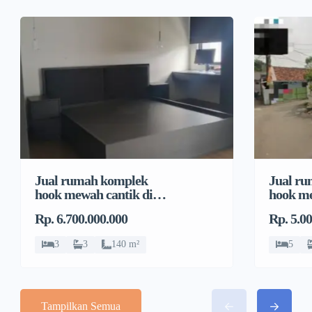
Jual rumah komplek
Jual r
hook mewah cantik di
hook me
Pondok Bambu, Duren
Pondok
Rp. 6.700.000.000
Rp. 5.0
Sawit
Sawit
3
3
140 m²
5
Tampilkan Semua