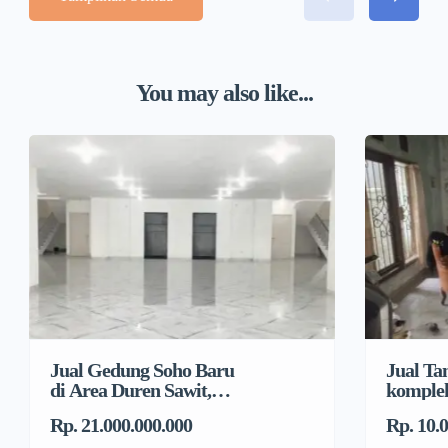
You may also like...
Jual Gedung Soho Baru
Jual Ta
di Area Duren Sawit,
komplek
Jakarta Timur
Agung
Rp. 21.000.000.000
Rp. 10.