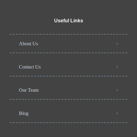
Useful Links
About Us
Contact Us
Our Team
Blog