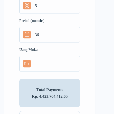
Period (months)
Uang Muka
Rp.
Total Payments
Rp. 4.423.704.412.65