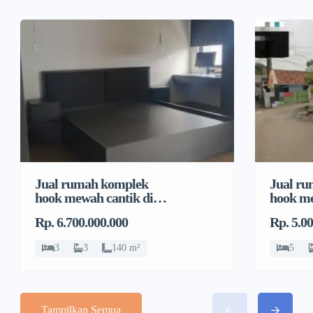
Jual rumah komplek
Jual r
hook mewah cantik di
hook me
Pondok Bambu, Duren
Pondok
Rp. 6.700.000.000
Rp. 5.0
Sawit
Sawit
3
3
140 m²
5
Tampilkan Semua