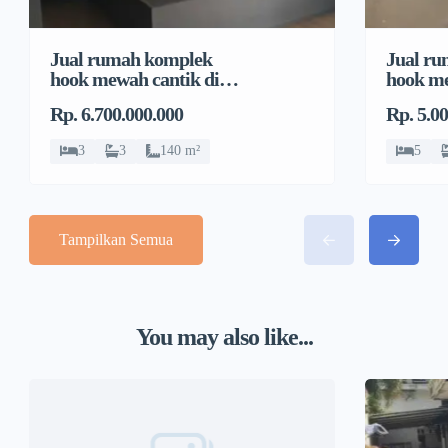
Jual rumah komplek
Jual r
hook mewah cantik di
hook me
Pondok Bambu, Duren
Pondok
Rp. 6.700.000.000
Rp. 5.0
Sawit
Sawit
3
3
140 m²
5
Tampilkan Semua
You may also like...