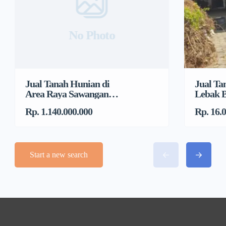
No Photo
Jual Tanah Hunian di
Jual Ta
Area Raya Sawangan
Lebak B
Dekat DTC, Mampang
Jakarta
Rp. 1.140.000.000
Rp. 16.
Start a new search