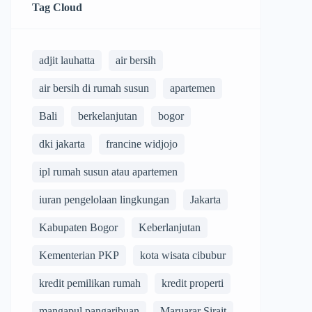
Tag Cloud
adjit lauhatta
air bersih
air bersih di rumah susun
apartemen
Bali
berkelanjutan
bogor
dki jakarta
francine widjojo
ipl rumah susun atau apartemen
iuran pengelolaan lingkungan
Jakarta
Kabupaten Bogor
Keberlanjutan
Kementerian PKP
kota wisata cibubur
kredit pemilikan rumah
kredit properti
mangapul pangaribuan
Maruarar Sirait