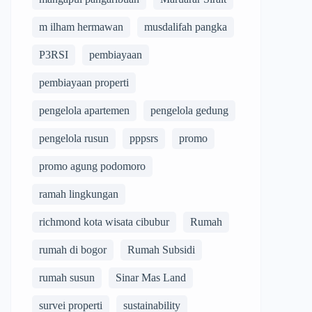
m ilham hermawan
musdalifah pangka
P3RSI
pembiayaan
pembiayaan properti
pengelola apartemen
pengelola gedung
pengelola rusun
pppsrs
promo
promo agung podomoro
ramah lingkungan
richmond kota wisata cibubur
Rumah
rumah di bogor
Rumah Subsidi
rumah susun
Sinar Mas Land
survei properti
sustainability