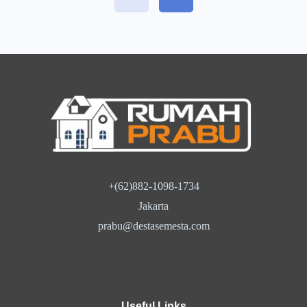
kebutuhan akan media informasi yang
kredibel, cepat, dan mudah diakses semakin
meningkat. Berita-Properti.com hadir
sebagai portal berita komunitas khusus
properti dan infrastruktur yang menyediakan
ruang bagi […]
+(62)882-1098-1734
Jakarta
prabu@destasemesta.com
Useful Links