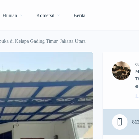
Hunian
Komersil
Berita
buka di Kelapa Gading Timur, Jakarta Utara
c
M
L
81