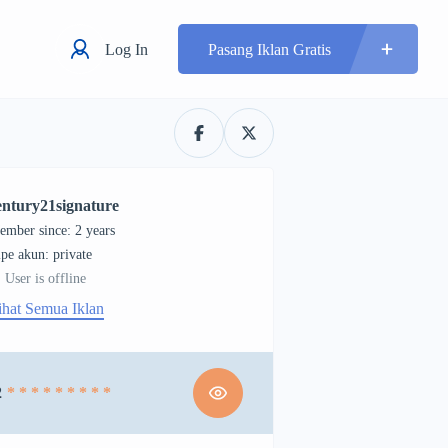
Log In
Pasang Iklan Gratis
entury21signature
ember since: 2 years
tipe akun: private
User is offline
ihat Semua Iklan
2
* * * * * * * * *